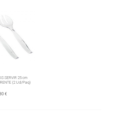
S SERVIR 25 cm
RENTE (2 Ud/Paq)
80 €