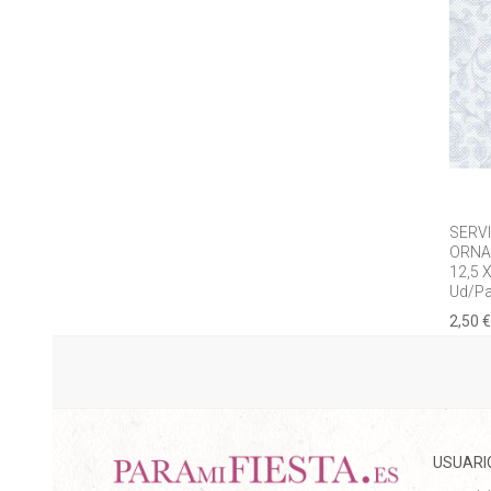
SERV
ORNA
12,5 
Ud/Pa
2,50 €
USUARI