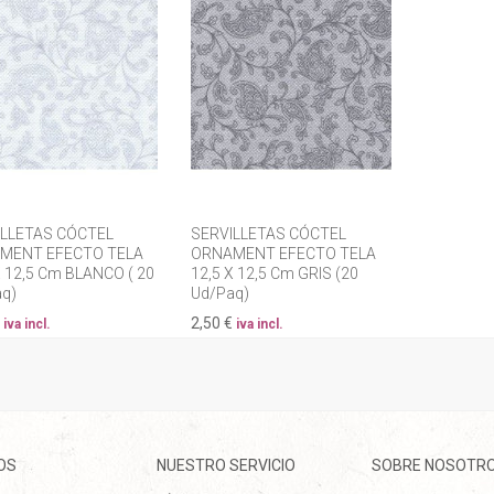
ILLETAS CÓCTEL
SERVILLETAS CÓCTEL
MENT EFECTO TELA
ORNAMENT EFECTO TELA
X 12,5 Cm BLANCO ( 20
12,5 X 12,5 Cm GRIS (20
q)
Ud/Paq)
2,50 €
iva incl.
iva incl.
OS
NUESTRO SERVICIO
SOBRE NOSOTR