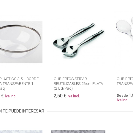
PLÁSTICO 3,5 L BORDE
CUBIERTOS SERVIR
CUBIERTO
A TRANSPARENTE 1
REUTILIZABLES 26 cm PLATA
TRANSPA
Paq
(2 Ud/Paq)
 €
2,50 €
1,
Desde
iva incl.
iva incl.
iva incl.
N TE PUEDE INTERESAR