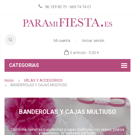
96 139 90 70 - 669 74 74 01
Mi cuenta
Iniciar sesión
0 artículo -
0,00 €
CATEGORIAS
Inicio
VELAS Y ACCESORIOS
BANDEROLAS Y CAJAS MULTIUSO
BANDEROLAS Y CAJAS MULTIUSO
Combina nuestras banderolas y cajas multiuso con vasos, platos
y servilletas. Te quedará perfecto.