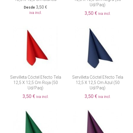
Ud/paq)
3,50 €
Desde
3,50 €
iva incl.
iva incl.
Fuera de existencia
Servilleta Cóctel Efecto Tela
Servilleta Cóctel Efecto Tela
12,5 X 12,5 Cm Roja (50
12,5 X 12,5 Cm Azul (50
Ud/paq)
Ud/paq)
3,50 €
3,50 €
iva incl.
iva incl.