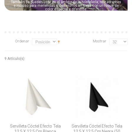
También se pueden usar en el ámbito de la hostelería, restaurantes
e incluso para meriendas o desayunos en casa con un toque de
color especial y diferente.
Ordenar
Mostrar
9 Artículo(s)
Servilleta Cóctel Efecto Tela
Servilleta Cóctel Efecto Tela
12,5 X 12,5 Cm Blanca
12,5 X 12,5 Cm Negra (50