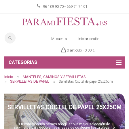
96 139 90 70 - 669 74 74 01
Mi cuenta
Iniciar sesión
0 artículo -
0,00 €
CATEGORIAS
Inicio
MANTELES, CAMINOS Y SERVILLETAS
SERVILLETAS DE PAPEL
Servilletas Cóctel de papel 25x25cm
SERVILLETAS CÓCTEL DE PAPEL 25X25CM
En esta sección hemos recopilado la mejor selección de
servilletas
para decorar las mesas de cualquier fiesta o evento.