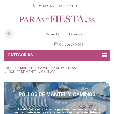
96 139 90 70 - 669 74 74 01
Mi cuenta
Iniciar sesión
0 artículo -
0,00 €
CATEGORIAS
Inicio
MANTELES, CAMINOS Y SERVILLETAS
ROLLOS DE MANTEL Y CAMINOS
ROLLOS DE MANTEL Y CAMINOS
Rollos de Manteles y caminos para eventos y fiestas
.
En esta
sección hemos recopilado la mejor selección de
manteles y