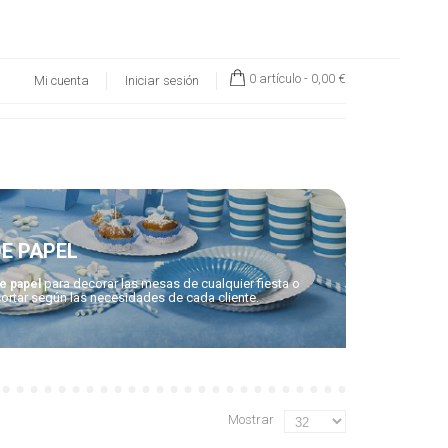
0 artículo -
0,00 €
Mi cuenta
Iniciar sesión
E PAPEL
para decorar las mesas de cualquier fiesta o
e papel
ortar según las necesidades de cada cliente.
Mostrar