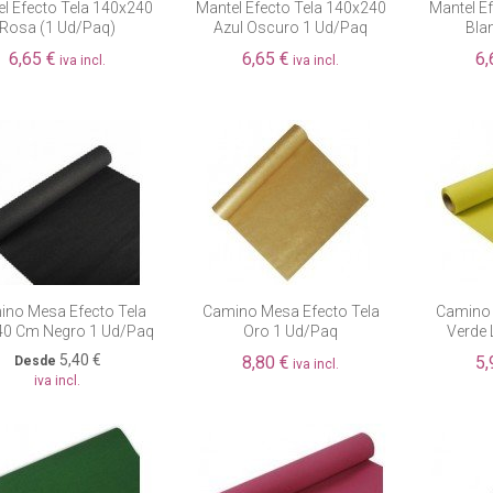
l Efecto Tela 140x240
Mantel Efecto Tela 140x240
Mantel E
Rosa (1 Ud/paq)
Azul Oscuro 1 Ud/paq
Bla
6,65 €
6,65 €
6,
iva incl.
iva incl.
no Mesa Efecto Tela
Camino Mesa Efecto Tela
Camino 
40 Cm Negro 1 Ud/paq
Oro 1 Ud/paq
Verde 
5,40 €
8,80 €
5,
Desde
iva incl.
iva incl.