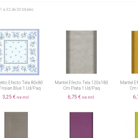
 1 a 32 de 33 totales
lito Efecto Tela 80x80
Mantel Efecto Tela 120x180
Mantel E
risian Blue 1 Ud/paq
Cm Plata 1 Ud/paq
Cm 
3,25 €
6,75 €
6,
iva incl.
iva incl.