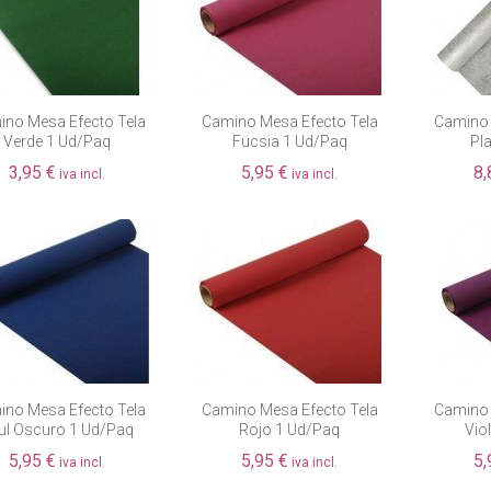
no Mesa Efecto Tela
Camino Mesa Efecto Tela
Camino 
Verde 1 Ud/paq
Fucsia 1 Ud/paq
Pl
3,95 €
5,95 €
8,
iva incl.
iva incl.
no Mesa Efecto Tela
Camino Mesa Efecto Tela
Camino 
ul Oscuro 1 Ud/paq
Rojo 1 Ud/paq
Vio
5,95 €
5,95 €
5,
iva incl.
iva incl.