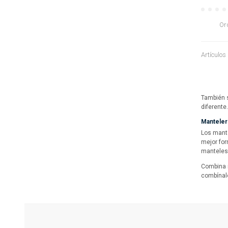
Or
Artículos
También s
diferente
Mantelerí
Los mante
mejor for
manteles
Combina n
combínalo