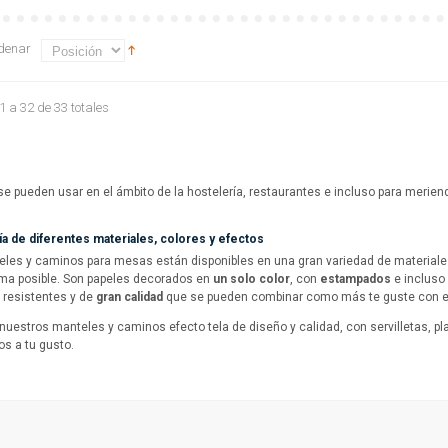
denar
 1 a 32 de 33 totales
e pueden usar en el ámbito de la hostelería, restaurantes e incluso para merie
.
a de diferentes materiales, colores y efectos
les y caminos para mesas están disponibles en una gran variedad de materiales
ma posible. Son papeles decorados en
un solo color
, con
estampados
e incluso
 resistentes y de
gran calidad
que se pueden combinar como más te guste con el re
uestros manteles y caminos efecto tela de diseño y calidad, con servilletas, plat
s a tu gusto.