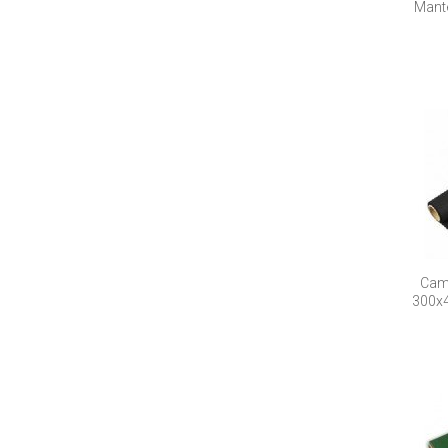
Mante
Cami
300x