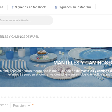
.es
Síguenos en facebook
Síguenos en Instagram
ELES Y CAMINOS DE PAPEL
MANTELES Y CAMINOS D
n esta sección hemos recopilado la mejor selección de
manteles y caminos d
evento. Se pueden encontrar ya cortados y envasados o en rollos para c
denar