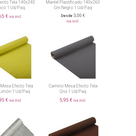
fecto Tela 140x240
Mantel Plastificado 140x260
nco 1 Ud/paq
Cm Negro 1 Ud/paq
3,00 €
65 €
Desde
iva incl.
iva incl.
Fuera de existencia
Mesa Efecto Tela
Camino Mesa Efecto Tela
Limón 1 Ud/paq
Gris 1 Ud/paq
95 €
5,95 €
iva incl.
iva incl.