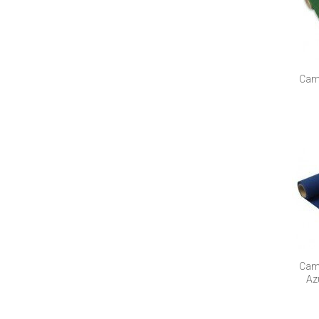
Cami
Cami
Az