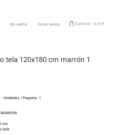
0 artículo -
0,00 €
Mi cuenta
Iniciar sesión
to tela 120x180 cm marrón 1
€ - Unidades / Paquete: 1
A MARRÓN
0 cm
 tela