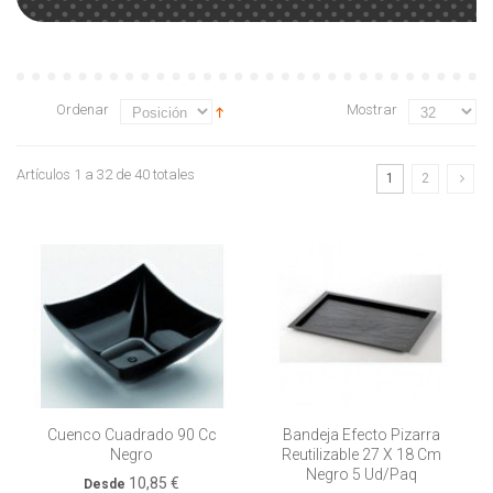
Ordenar
Mostrar
Artículos 1 a 32 de 40 totales
1
2
Cuenco Cuadrado 90 Cc
Bandeja Efecto Pizarra
Negro
Reutilizable 27 X 18 Cm
Negro 5 Ud/paq
10,85 €
Desde