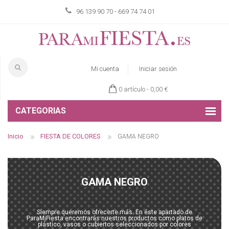
96 139 90 70 - 669 74 74 01
Mi cuenta
Iniciar sesión
0 artículo -
0,00 €
CATEGORIAS
Inicio
FIESTA DE COLORES
GAMA NEGRO
GAMA NEGRO
Siempre queremos ofrecerte más. En éste apartado de
ParaMiFiesta encontrarás nuestros productos como platos de
plástico, vasos o cubiertos seleccionados por colores