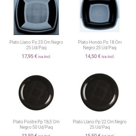
Plato Llano Ps 23 Cm Negro
Plato Hondo Ps 18 Cm
25 Ud/paq
Negro 25 Ud/paq
17,95 €
14,50 €
iva incl.
iva incl.
Plato Postre Pp 18,5 Cm
Plato Llano Pp 22 Cm Negro
Negro 50 Ud/paq
25 Ud/paq
13,50 €
15,50 €