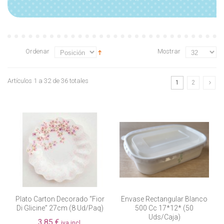
Ordenar
Mostrar
Artículos 1 a 32 de 36 totales
1
2
Plato Carton Decorado “fior
Envase Rectangular Blanco
Di Glicine” 27cm (8 Ud/paq)
500 Cc 17*12* (50
Uds/caja)
3,85 €
iva incl.