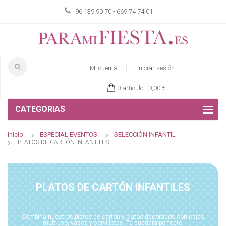
96 139 90 70 - 669 74 74 01
Mi cuenta
Iniciar sesión
0 artículo -
0,00 €
CATEGORIAS
Inicio
ESPECIAL EVENTOS
SELECCIÓN INFANTIL
PLATOS DE CARTÓN INFANTILES
PLATOS DE CARTÓN INFANTILES
Combina nuestros platos de cartón y platos decorados con cajas
multiuso, vasos y servilletas. Te quedará perfecto.