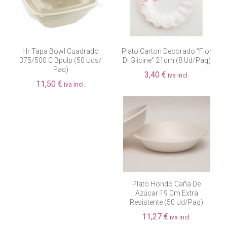
Hr Tapa Bowl Cuadrado
Plato Carton Decorado “fior
375/500 C Bpulp (50 Uds/
Di Glicine” 21cm (8 Ud/paq)
Paq)
3,40 €
iva incl.
11,50 €
iva incl.
Plato Hondo Caña De
Azúcar 19 Cm Extra
Resistente (50 Ud/paq)
11,27 €
iva incl.