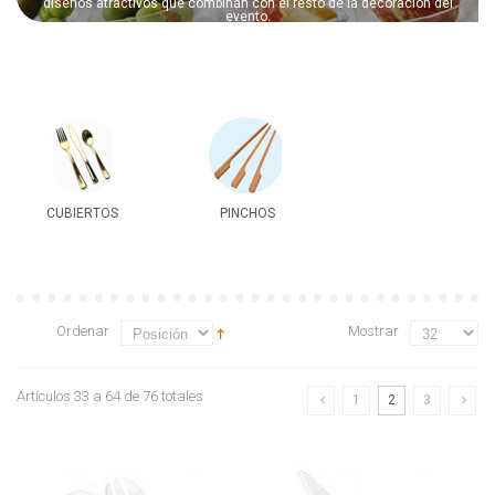
diseños atractivos que combinan con el resto de la decoración del
evento.
CUBIERTOS
PINCHOS
Ordenar
Mostrar
Artículos 33 a 64 de 76 totales
1
2
3