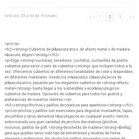
Artículos 33 a 64 de 76 totales
1
2
3
<p>|</p>
<h2><strong>Cubiertos de pl&aacute;stico, de efecto metal o de madera:
t&uacute; eliges</strong></h2>
<p>Elige <strong>cucharas, tenedores, cuchillos, cucharillas de postre,
cubiertos para servir o sets de cubiertos</strong> que incluyen todos a la
vez. Ofrecemos cubiertos en diferentes tonalidades de color y disponibles
en diferentes materiales. Desde los m&aacute;s cl&aacute;sicos de
pl&aacute;stico, pasando por los elegantes cubiertos de <strong>efecto
metal</strong> hasta llegar a los sostenibles y ecol&oacute;gicos
cubiertos de madera. Opciones de cubiertos para todos los gustos y
preferencias de nuestros clientes.</p>
<h2><strong>Pinchos y palillos decorativos para aperitivos</strong></h2>
<p>Los pinchos y palillos son esenciales para degustar montaditos, tapas,
encurtidos y otros alimentos t&iacute;picos en cualquier evento. Hemos
seleccionado una gran variedad de pinchos decorativos (pinchos
morunos, palillos de golf, <strong>brochetas de madera</strong>&hellip;)
para que puedas servir todo tipo de entremeses y recetas de forma
elegante y profesional. Sin olvidar los palillos decorados con perlas de