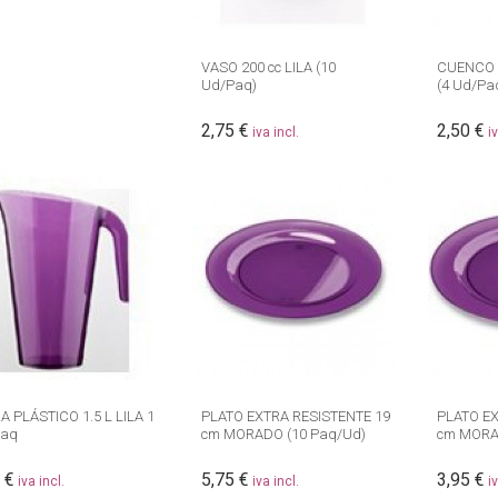
VASO 200 cc LILA (10
CUENCO P
Ud/Paq)
(4 Ud/Pa
2,75 €
2,50 €
iva incl.
i
A PLÁSTICO 1.5 L LILA 1
PLATO EXTRA RESISTENTE 19
PLATO EX
Paq
cm MORADO (10 Paq/Ud)
cm MORA
 €
5,75 €
3,95 €
iva incl.
iva incl.
i