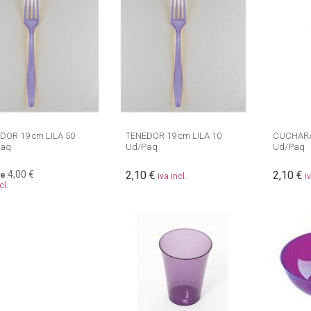
DOR 19 cm LILA 50
TENEDOR 19 cm LILA 10
CUCHARA 
Paq
Ud/Paq
Ud/Paq
4,00 €
2,10 €
2,10 €
e
iva incl.
i
cl.