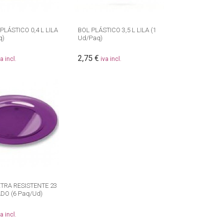
LÁSTICO 0,4 L LILA
BOL PLÁSTICO 3,5 L LILA (1
q)
Ud/Paq)
2,75 €
va incl.
iva incl.
TRA RESISTENTE 23
DO (6 Paq/Ud)
va incl.