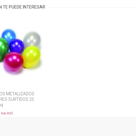
N TE PUEDE INTERESAR
OS METALIZADOS
RES SURTIDOS 25
aq
iva incl.