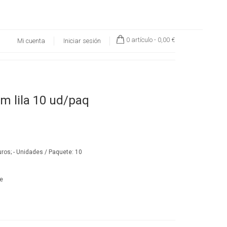
0 artículo -
0,00 €
Mi cuenta
Iniciar sesión
cm lila 10 ud/paq
uros; - Unidades / Paquete: 10
te