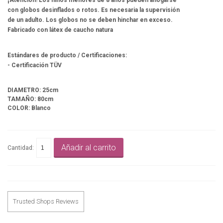
¡Atención! Los niños menores de 8 años pueden ahogarse
con globos desinflados o rotos. Es necesaria la supervisión
de un adulto. Los globos no se deben hinchar en exceso.
Fabricado con látex de caucho natura
Estándares de producto / Certificaciones:
- Certificación TÜV
DIAMETRO: 25cm
TAMAÑO: 80cm
COLOR: Blanco
Añadir al carrito
Cantidad:
Trusted Shops Reviews