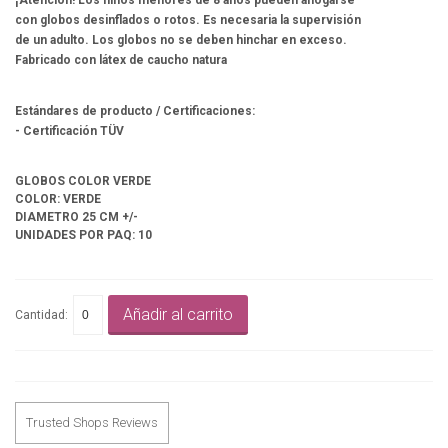
¡Atención! Los niños menores de 8 años pueden ahogarse
con globos desinflados o rotos. Es necesaria la supervisión
de un adulto. Los globos no se deben hinchar en exceso.
Fabricado con látex de caucho natura
Estándares de producto / Certificaciones:
- Certificación TÜV
GLOBOS COLOR VERDE
COLOR: VERDE
DIAMETRO 25 CM +/-
UNIDADES POR PAQ: 10
Añadir al carrito
Cantidad:
Trusted Shops Reviews