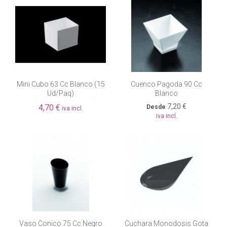
Mini Cubo 63 Cc Blanco (15
Cuenco Pagoda 90 Cc
Ud/paq)
Blanco
7,20 €
4,70 €
Desde
iva incl.
iva incl.
Vaso Conico 75 Cc Negro
Cuchara Monodosis Gota