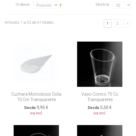
Ordenar
Mostrar
Artículos 1 a 32 de 61 totales
1
2
Cuchara Monodosis Gota
Vaso Conico 75 Cc
10 Cm Transparente
Transparente
9,95 €
5,50 €
Desde
Desde
iva incl.
iva incl.