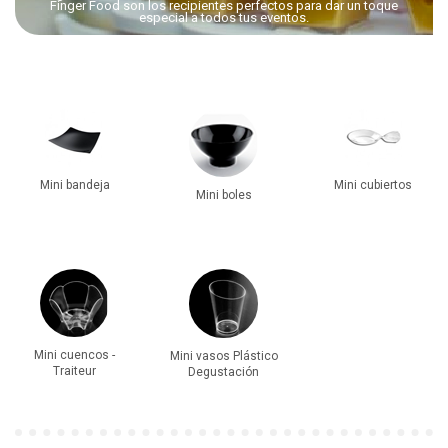
Finger Food son los recipientes perfectos para dar un toque
especial a todos tus eventos.
Mini bandeja
Mini cubiertos
Mini boles
Mini cuencos -
Mini vasos Plástico
Traiteur
Degustación