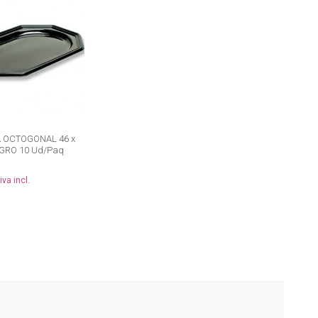
 OCTOGONAL 46 x
EGRO 10 Ud/Paq
iva incl.