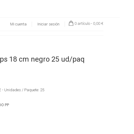
0 artículo -
0,00 €
Mi cuenta
Iniciar sesión
 ps 18 cm negro 25 ud/paq
 € - Unidades / Paquete: 25
DO PP