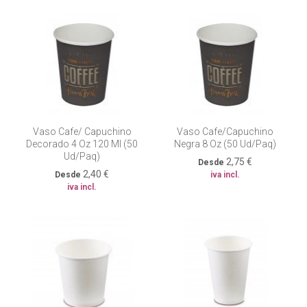
Vaso Cafe/ Capuchino
Vaso Cafe/capuchino
Decorado 4 Oz 120 Ml (50
Negra 8 Oz (50 Ud/paq)
Ud/paq)
2,75 €
Desde
2,40 €
Desde
iva incl.
iva incl.