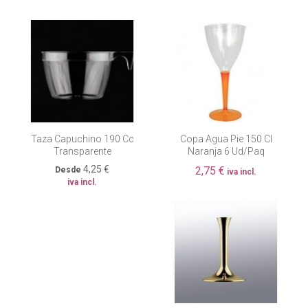
Taza Capuchino 190 Cc
Copa Agua Pie 150 Cl
Transparente
Naranja 6 Ud/paq
4,25 €
2,75 €
Desde
iva incl.
iva incl.