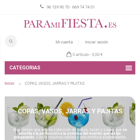
96 139 90 70 - 669 74 74 01
Mi cuenta
Iniciar sesión
0 artículo -
0,00 €
CATEGORIAS
Inicio
COPAS, VASOS, JARRAS Y PAJITAS
COPAS, VASOS, JARRAS Y PAJITAS
Aquí tienes una amplia colección de vasos, tazas y copas que
se
amolda a la perfección a la estética del evento que estás
preparando
. Con la máxima calidad y una estética sorprendente.