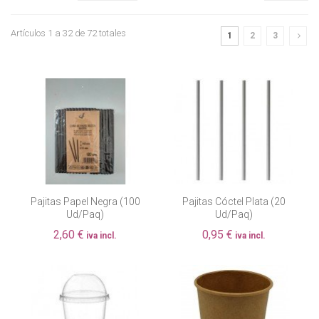
Artículos 1 a 32 de 72 totales
1
2
3
Pajitas Papel Negra (100
Pajitas Cóctel Plata (20
Ud/paq)
Ud/paq)
2,60 €
0,95 €
iva incl.
iva incl.