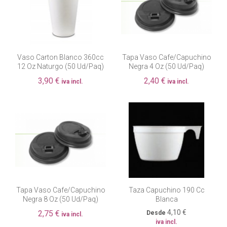
Vaso Carton Blanco 360cc
Tapa Vaso Cafe/capuchino
12 Oz Naturgo (50 Ud/paq)
Negra 4 Oz (50 Ud/paq)
3,90 €
2,40 €
iva incl.
iva incl.
Tapa Vaso Cafe/capuchino
Taza Capuchino 190 Cc
Negra 8 Oz (50 Ud/paq)
Blanca
4,10 €
2,75 €
Desde
iva incl.
iva incl.