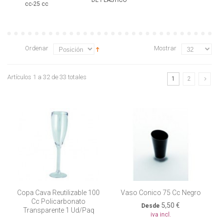
DE PLÁSTICO
cc-25 cc
Ordenar
Mostrar
Artículos 1 a 32 de 33 totales
1
2
Copa Cava Reutilizable 100
Vaso Conico 75 Cc Negro
Cc Policarbonato
5,50 €
Desde
Transparente 1 Ud/paq
iva incl.