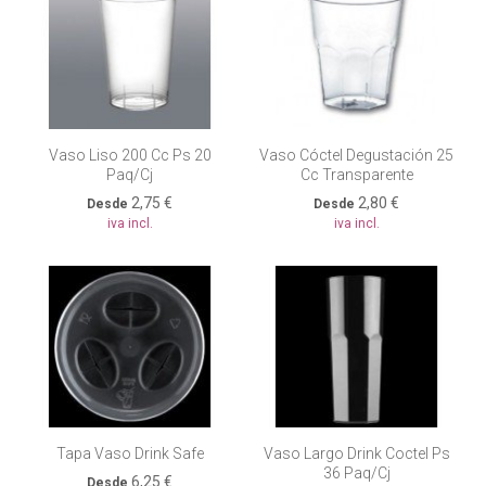
Vaso Liso 200 Cc Ps 20
Vaso Cóctel Degustación 25
Paq/cj
Cc Transparente
2,75 €
2,80 €
Desde
Desde
iva incl.
iva incl.
Tapa Vaso Drink Safe
Vaso Largo Drink Coctel Ps
36 Paq/cj
6,25 €
Desde