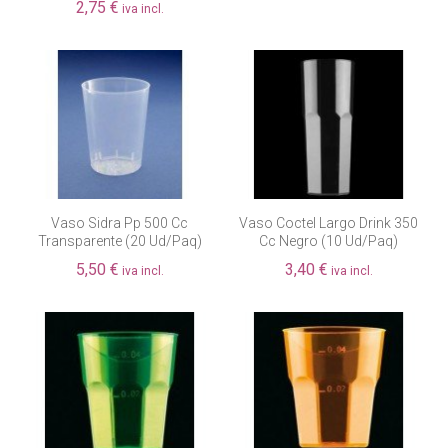
2,75 €
iva incl.
Fuera de existencia
Vaso Sidra Pp 500 Cc
Vaso Coctel Largo Drink 350
Transparente (20 Ud/paq)
Cc Negro (10 Ud/paq)
5,50 €
3,40 €
iva incl.
iva incl.