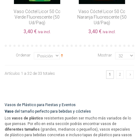
Vaso Cóctel Licor 50 Cc
Vaso Cóctel Licor 50 Cc
Verde Fluorescente (50
Naranja Fluorescente (50
Ud/paq)
Ud/paq)
3,40 €
3,40 €
iva incl.
iva incl.
Ordenar
Mostrar
Artículos 1 a 32 de 33 totales
1
2
Vasos de Plástico para Fiestas y Eventos
Vaso
del tamaño perfecto para bebidas y cócteles
Los
vasos de plástico
resistentes pueden ser mucho más variados de lo
que piensas. Por ello en esta sección podrás encontrar vasos de
diferentes tamaños
(grandes, medianos o pequeños), vasos especiales
de plástico para bebidas concretas e incluso tapas de plástico para vasos