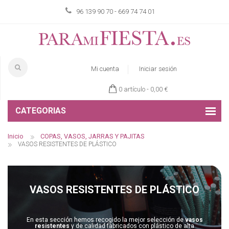
96 139 90 70 - 669 74 74 01
Mi cuenta
Iniciar sesión
0 artículo -
0,00 €
CATEGORIAS
Inicio
COPAS, VASOS, JARRAS Y PAJITAS
VASOS RESISTENTES DE PLÁSTICO
VASOS RESISTENTES DE PLÁSTICO
En esta sección hemos recogido la mejor selección de
vasos
resistentes
y de calidad fabricados con plástico de alta