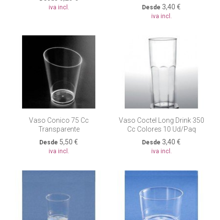
3,40 €
iva incl.
Desde
iva incl.
Vaso Conico 75 Cc
Vaso Coctel Long Drink 350
Transparente
Cc Colores 10 Ud/paq
5,50 €
3,40 €
Desde
Desde
iva incl.
iva incl.