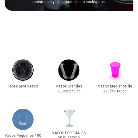
resistencia y biodegradables o ecológicos.
Estos vasos de plástico se pueden usar en
todo tipo de eventos y
fiestas
, tanto de interior como al aire libre, y se pueden transportar
grandes cantidades sin apenas esfuerzo y sin riesgo de que se
rompan. También son perfectos para
fiestas en casa
evitando
posibles daños con vasos de otros materiales (cristal, etc.).
Tapas para Vasos
Vasos Grandes
Vasos Medianos de
600cc-270 cc
270cc-160 cc
VASOS ESPECIALES
Vasos Pequeños 100